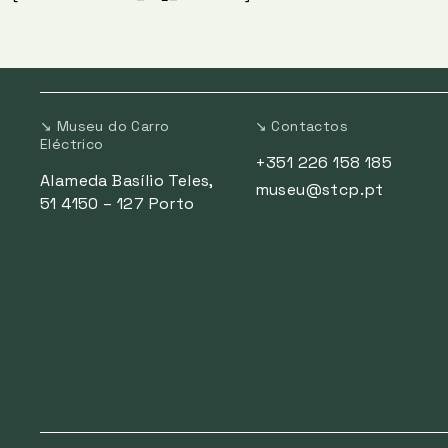
↘ Museu do Carro
↘ Contactos
Eléctrico
+351 226 158 185
Alameda Basílio Teles,
museu@stcp.pt
51 4150 – 127 Porto