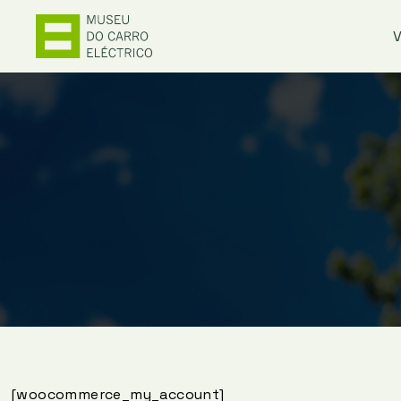
V
[woocommerce_my_account]