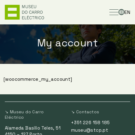
EN
My account
[woocommerce_my_account]
↘ Museu do Carro
↘ Contactos
Eléctrico
+351 226 158 185
Alameda Basílio Teles, 51
museu@stcp.pt
4150 – 127 Porto