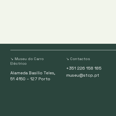
↘ Museu do Carro
↘ Contactos
Eléctrico
+351 226 158 185
Alameda Basílio Teles,
museu@stcp.pt
51 4150 – 127 Porto